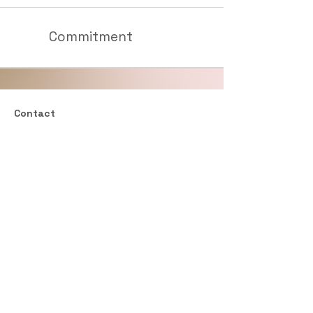
Commitment
Contact
Jalan Raya Kudus - Jepara KM 8.
Kaliwungu, Sidorekso.
Kudus - Jawa Tengah
0812 731 7272
husein@gadingtex.com
www.gadingbox.com